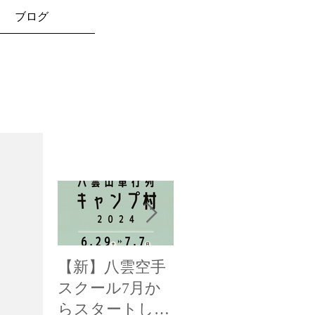
ブログ
お知らせ
【新】八雲空手
【全国三位！】
【
スクール7月か
函館新聞様に掲
み
らスタートしま
載して頂きまし
載