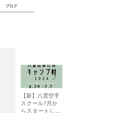
ブログ
お知らせ
【新】八雲空手
【全国三位！】
【
スクール7月か
函館新聞様に掲
み
らスタートしま
載して頂きまし
載