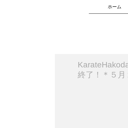
ホーム
KarateHak
終了！＊５月