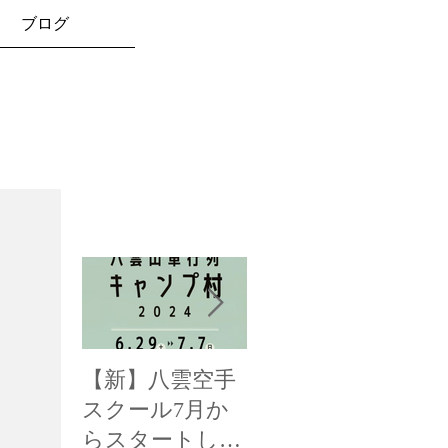
ブログ
お知らせ
【新】八雲空手
【全国三位！】
【
スクール7月か
函館新聞様に掲
み
らスタートしま
載して頂きまし
載