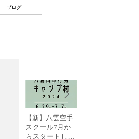
ブログ
お知らせ
【新】八雲空手
【全国三位！】
【
スクール7月か
函館新聞様に掲
み
らスタートしま
載して頂きまし
載