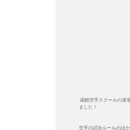
 函館空手スクールの道場生だけが参加可能な、函館空手スクール内部試合を開催し
ました！
空手の試合ルールのほか