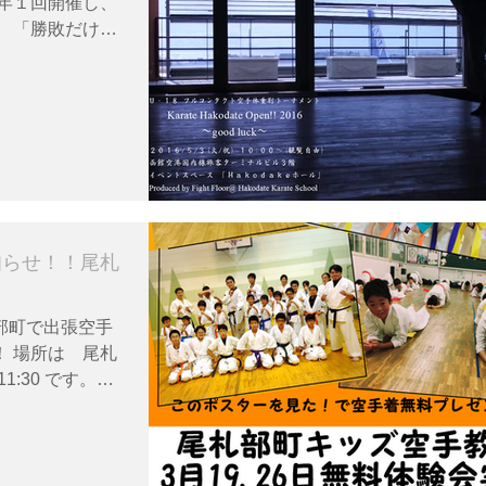
毎年１回開催し、
 「勝敗だけの
ひとりが輝ける
々な演出を行っ
知らせ！！尾札
部町で出張空手
 場所は 尾札
1:30 です。午
で盛り上がるよ
ダイエットした
ます！等の大人