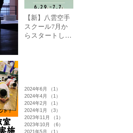
【新】八雲空手
【全国三位！】
【
スクール7月か
函館新聞様に掲
み
らスタートしま
載して頂きまし
載
す！
た！
た
アーカイブ
2024年6月
（1）
1件の記事
2024年4月
（1）
1件の記事
2024年2月
（1）
1件の記事
2024年1月
（3）
3件の記事
2023年11月
（1）
1件の記事
2023年10月
（6）
6件の記事
2021年5月
（1）
1件の記事