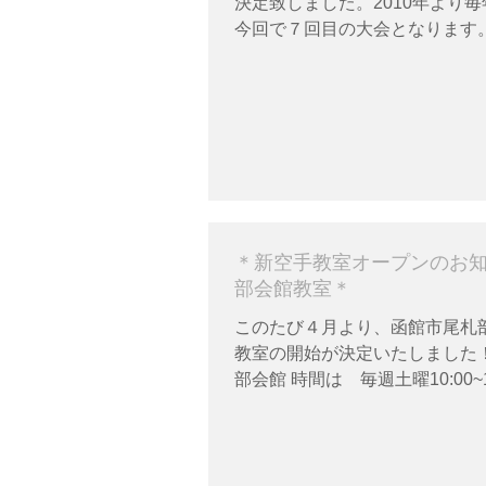
決定致しました。2010年より
今回で７回目の大会となります。
価値観のみならず出場選手一人
場」をコンセプトとし、毎回様
ております。...
＊新空手教室オープンのお
部会館教室＊
このたび４月より、函館市尾札
教室の開始が決定いたしました！
部会館 時間は 毎週土曜10:00~1
前中ですが、尾札部地区が空手
う、多くのお子様（動きたい！
い！ストレスがすごい溜まって
の方も...