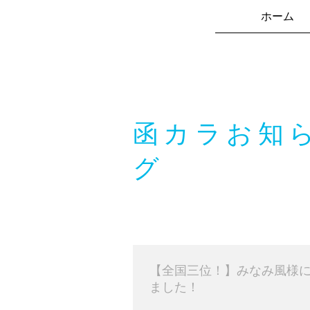
ホーム
函カラお知
グ
【全国三位！】みなみ風様
ました！