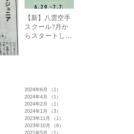
【新】八雲空手
【全国三位！】
【
スクール7月か
函館新聞様に掲
み
らスタートしま
載して頂きまし
載
す！
た！
た
アーカイブ
2024年6月
（1）
1件の記事
2024年4月
（1）
1件の記事
2024年2月
（1）
1件の記事
2024年1月
（3）
3件の記事
2023年11月
（1）
1件の記事
2023年10月
（6）
6件の記事
2021年5月
（1）
1件の記事